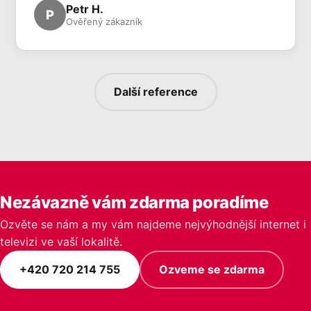
Petr H.
P
Ověřený zákazník
Další reference
Nezávazně vám zdarma poradíme
Ozvěte se nám a my vám najdeme nejvýhodnější internet i
televizi ve vaší lokalitě.
+420 720 214 755
Ozveme se zdarma